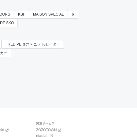
DOORS
KBF
MAISON SPECIAL
6
DE SKO
FRED PERRY × ニット/セーター
ニーカー
関連サービス
oid
ZOZOTOWN
niaulab