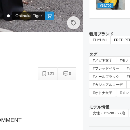
¥18,700
Onitsuka Tiger
着用ブランド
EHYUMI
FRED PE
タグ
#メガネ女子
#モノ
#フレッドペリー
121
0
#オールブラック
#カジュアルコーデ
#オトナ女子
#メン
モデル情報
女性・159cm・27歳
OMMENT