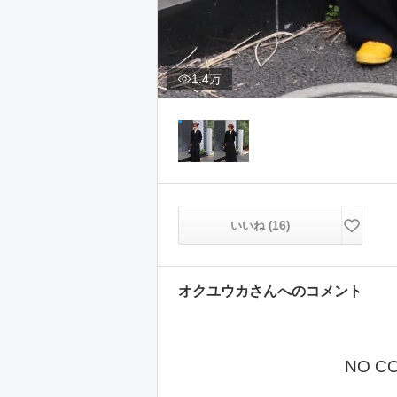
1.4万
16
いいね (
)
オクユウカ
さんへのコメント
NO C