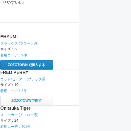
やすい👍🏻
EHYUMI
スラックス
(ブラック系)
サイズ：
S
着用コーデ：
9
件
ZOZOTOWNで購入する
FRED PERRY
ニット/セーター
(ブラック系)
サイズ：
10
着用コーデ：
3
件
ZOZOTOWNで探す
Onitsuka Tiger
スニーカー
(イエロー系)
サイズ：
24
着用コーデ：
402
件