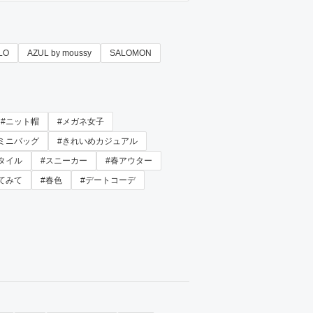
LO
AZUL by moussy
SALOMON
#ニット帽
#メガネ女子
#ミニバッグ
#きれいめカジュアル
タイル
#スニーカー
#春アウター
てみて
#春色
#デートコーデ