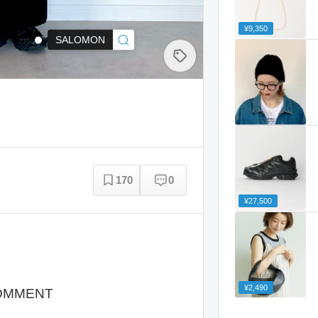
¥9,350
SALOMON
170
0
¥27,500
¥2,490
OMMENT