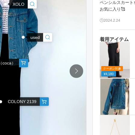
ペンシルスカート
XOLO
2024.2.24
used
着用アイテム
（coca）
クーポン対象
¥4,180
COLONY 2139