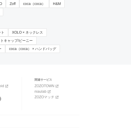
O
Zoff
coca（coca）
H&M
ート
XOLO × ネックレス
× ニットキャップ/ビーニー
ー
coca（coca） × ハンドバッグ
関連サービス
oid
ZOZOTOWN
niaulab
ZOZOマッチ