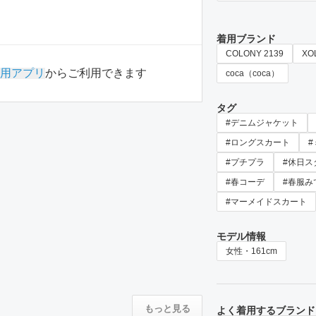
着用ブランド
COLONY 2139
XO
用アプリ
からご利用できます
coca（coca）
タグ
#デニムジャケット
#ロングスカート
#プチプラ
#休日ス
#春コーデ
#春服み
#マーメイドスカート
モデル情報
女性・161cm
もっと見る
よく着用するブランド