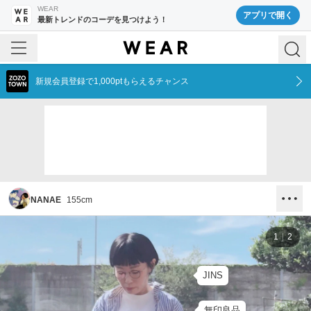
WEAR
アプリで開く
最新トレンドのコーデを見つけよう！
新規会員登録で1,000ptもらえるチャンス
NANAE
155
cm
1
2
JINS
無印良品