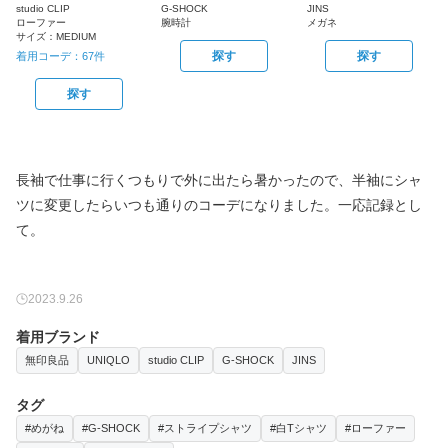
studio CLIP
G-SHOCK
JINS
ローファー
腕時計
メガネ
サイズ：
MEDIUM
探す
探す
着用コーデ：
67
件
探す
長袖で仕事に行くつもりで外に出たら暑かったので、半袖にシャ
ツに変更したらいつも通りのコーデになりました。一応記録とし
て。
2023.9.26
着用ブランド
無印良品
UNIQLO
studio CLIP
G-SHOCK
JINS
タグ
#めがね
#G-SHOCK
#ストライプシャツ
#白Tシャツ
#ローファー