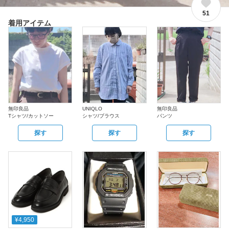
51
着用アイテム
無印良品
UNIQLO
無印良品
Tシャツ/カットソー
シャツ/ブラウス
パンツ
探す
探す
探す
¥4,950