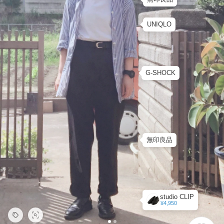
UNIQLO
G-SHOCK
無印良品
studio CLIP
¥4,950