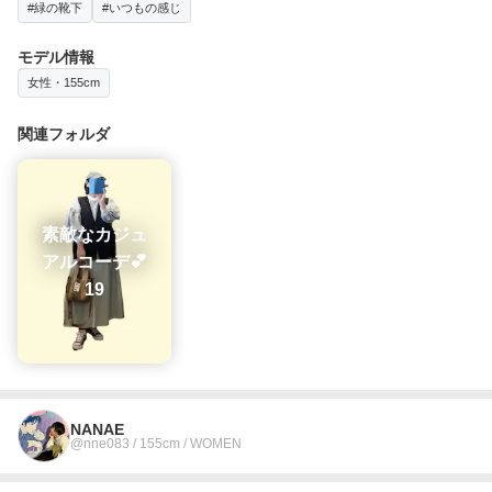
#緑の靴下
#いつもの感じ
モデル情報
女性・155cm
関連フォルダ
素敵なカジュ
アルコーデ💕
19
NANAE
@nne083 / 155cm / WOMEN