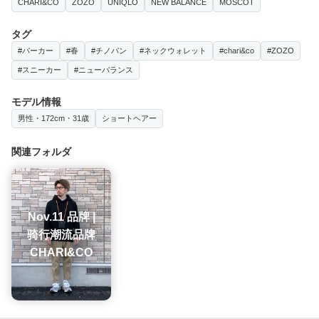
CHARI&CO
ZOZO
UNIQLO
NEW BALANCE
MOSCOT
タグ
#パーカー
#春
#チノパン
#ネックウォレット
#chari&co
#ZOZO
#スニーカー
#ニューバランス
モデル情報
男性・172cm・31歳
ショートヘアー
関連フォルダ
Nov.11 品牌 |
骑行潮流品牌
CHARI&CO