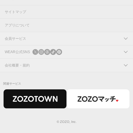
サイトマップ
アプリについて
会員サービス
ログイン
WEAR公式SNS
新規会員登録
X
会社概要・規約
Instagram
コーポレートサイト
関連サービス
Threads
会社概要
TikTok
IR情報
Pinterest
利用規約
© ZOZO, Inc.
プライバシーポリシー