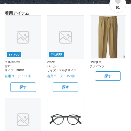
91
着用アイテム
¥7,700
¥4,900
CHARI&CO
ZOZO
UNIQLO
財布
パーカー
チノパンツ
サイズ：
FREE
サイズ：
マルチサイズ
探す
着用コーデ：
11
件
着用コーデ：
159
件
探す
探す