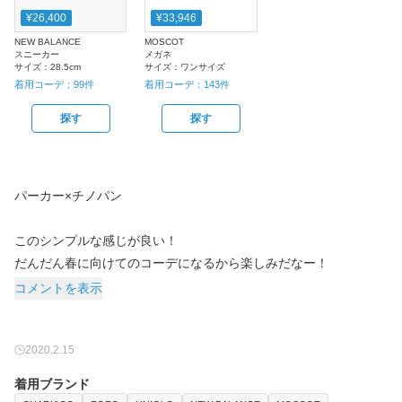
¥26,400
¥33,946
NEW BALANCE
MOSCOT
スニーカー
メガネ
サイズ：
28.5cm
サイズ：
ワンサイズ
着用コーデ：
99
件
着用コーデ：
143
件
探す
探す
パーカー×チノパン
このシンプルな感じが良い！
だんだん春に向けてのコーデになるから楽しみだなー！
コメントを表示
2020.2.15
着用ブランド