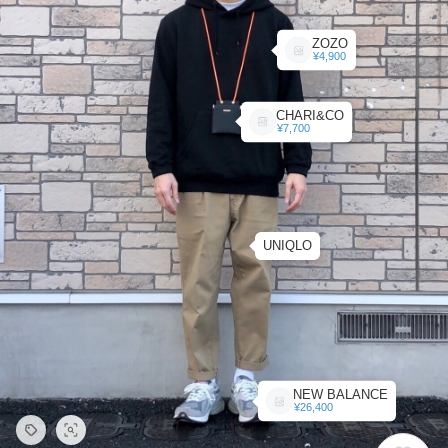
ZOZO
¥4,900
CHARI&CO
¥7,700
UNIQLO
NEW BALANCE
¥26,400