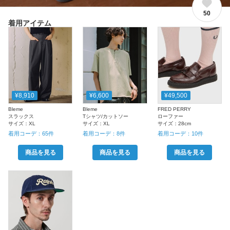
50
着用アイテム
¥8,910
¥6,600
¥49,500
Bleme
Bleme
FRED PERRY
スラックス
Tシャツ/カットソー
ローファー
サイズ：
XL
サイズ：
XL
サイズ：
28cm
着用コーデ：
65
件
着用コーデ：
8
件
着用コーデ：
10
件
商品を見る
商品を見る
商品を見る