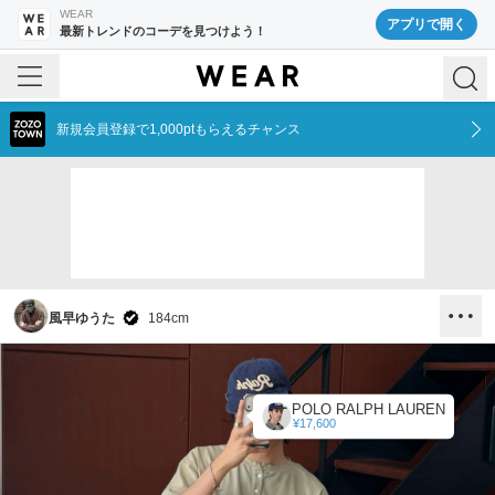
WEAR
アプリで開く
最新トレンドのコーデを見つけよう！
新規会員登録で1,000ptもらえるチャンス
風早ゆうた
184
cm
POLO RALPH LAUREN
¥17,600