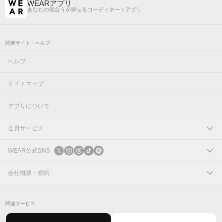
WEARアプリ
あなたの似合うが探せるコーディネートアプリ
関連サイト・ヘルプ
ヘルプ
サイトマップ
アプリについて
会員サービス
ログイン
WEAR公式SNS
新規会員登録
X
会社概要・規約
Instagram
コーポレートサイト
関連サービス
Threads
会社概要