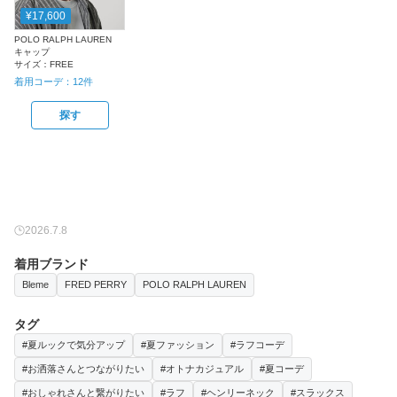
¥17,600
POLO RALPH LAUREN
キャップ
サイズ：
FREE
着用コーデ：
12
件
探す
2026.7.8
着用ブランド
Bleme
FRED PERRY
POLO RALPH LAUREN
タグ
#夏ルックで気分アップ
#夏ファッション
#ラフコーデ
#お洒落さんとつながりたい
#オトナカジュアル
#夏コーデ
#おしゃれさんと繋がりたい
#ラフ
#ヘンリーネック
#スラックス