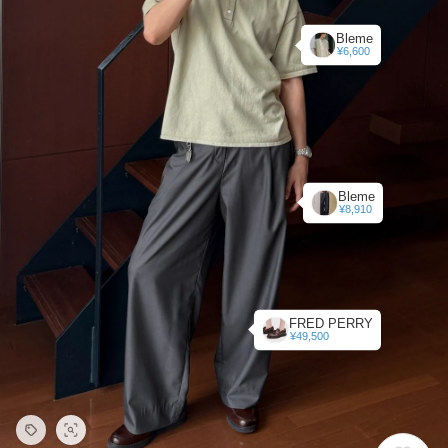
Bleme
¥6,600
Bleme
¥8,910
FRED PERRY
¥49,500