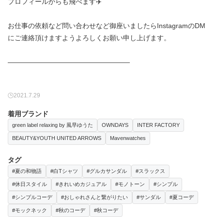
プロフィールからも飛べます✈️
お仕事の依頼など問い合わせなど御座いましたらInstagramのDM
にご連絡頂けますようよろしくお願い申し上げます。
2021.7.29
着用ブランド
green label relaxing by 風早ゆうた
OWNDAYS
INTER FACTORY
BEAUTY&YOUTH UNITED ARROWS
Mavenwatches
タグ
#夏の和物語
#白Tシャツ
#グルカサンダル
#スラックス
#休日スタイル
#きれいめカジュアル
#モノトーン
#シンプル
#シンプルコーデ
#おしゃれさんと繋がりたい
#サンダル
#夏コーデ
#モックネック
#秋のコーデ
#秋コーデ