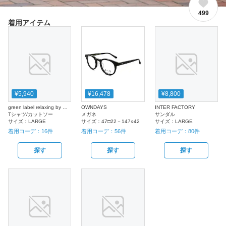
499
着用アイテム
¥5,940
¥16,478
¥8,800
green label relaxing by 風早ゆうた
OWNDAYS
INTER FACTORY
Tシャツ/カットソー
メガネ
サンダル
サイズ：
LARGE
サイズ：
47□22－147○42
サイズ：
LARGE
着用コーデ：
16
件
着用コーデ：
56
件
着用コーデ：
80
件
探す
探す
探す