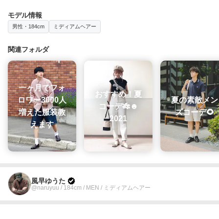
モデル情報
男性・184cm
ミディアムヘアー
関連フォルダ
一ヶ月でフォ
おすすめ！夏
ロワー3000人
夏の素敵メン
コーデ🎋☻
増えた服装教
ズコーデ🌻
2021
えます
風早ゆうた
@naruyuu / 184cm / MEN / ミディアムヘアー