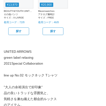
¥13,970
¥20,900
BEAUTY&YOUTH UNITED ARROWS
Mavenwatches
その他パンツ
アナログ腕時計
サイズ：
X-LARGE
サイズ：
FREE
着用コーデ：
72
件
着用コーデ：
46
件
探す
探す
UNITED ARROWS
green label relaxing
2021Special Collaboration
line up No.02 モックネック Tシャツ
"大人の余裕演出で好印象"
品の良いトラッドな雰囲気と、
気軽さを兼ね備えた都会的ルックス
のアイテム。