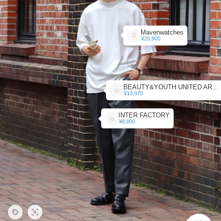
Mavenwatches
¥20,900
BEAUTY&YOUTH UNITED ARROWS
¥13,970
INTER FACTORY
¥8,800