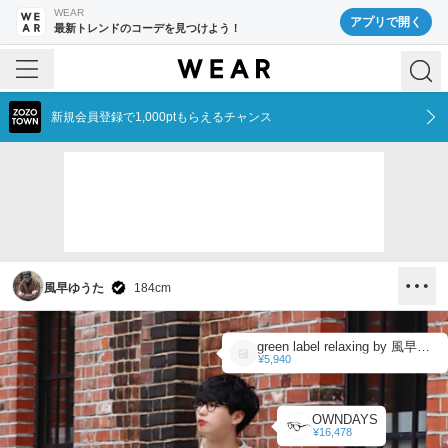
WEAR
アプリで開く
最新トレンドのコーデを見つけよう！
新規会員登録で1,000ptもらえるチャンス
風早ゆうた
184
cm
green label relaxing by 風早ゆうた
¥5,940
OWNDAYS
¥16,478