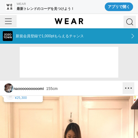
WEAR
アプリで開く
最新トレンドのコーデを見つけよう！
新規会員登録で1,000ptもらえるチャンス
naoooooooooomi
155
cm
Banner Barrett
Banner Barrett
¥19,800
¥25,300