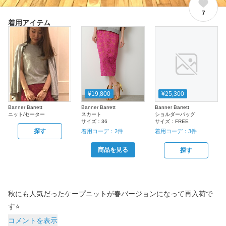
7
着用アイテム
¥19,800
¥25,300
Banner Barrett
Banner Barrett
Banner Barrett
ニット/セーター
スカート
ショルダーバッグ
サイズ：
36
サイズ：
FREE
探す
着用コーデ：
2
件
着用コーデ：
3
件
商品を見る
探す
秋にも人気だったケープニットが春バージョンになって再入荷で
コメントを表示