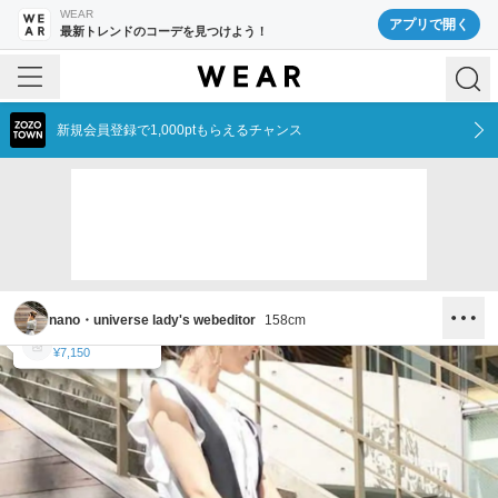
WEAR
アプリで開く
最新トレンドのコーデを見つけよう！
新規会員登録で1,000ptもらえるチャンス
nano・universe lady's webeditor
158
cm
NANO universe
NANO universe
NANO universe
NANO universe
¥8,250
¥9,680
¥6,600
¥7,150