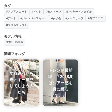
タグ
#フレアスカート
#ドット
#モノトーン
#レイヤードスタイル
#デート
#ジャンパースカート
#女子会
#ノースリーブ
#白ブラウス
#フリルブラウス
モデル情報
女性・158cm
関連フォルダ
トレンド最前
すれ違ったら
線！『2018夏
思わず三度見
はシアー感を
してしまう人
身に纏っ
たち
て。』