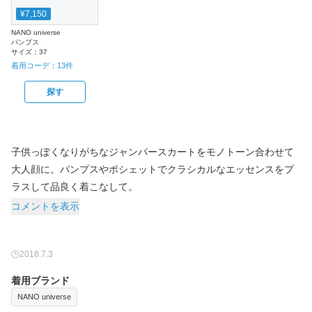
¥7,150
NANO universe
パンプス
サイズ：
37
着用コーデ：
13
件
探す
子供っぽくなりがちなジャンパースカートをモノトーン合わせて
大人顔に。パンプスやポシェットでクラシカルなエッセンスをプ
コメントを表示
2018.7.3
着用ブランド
NANO universe