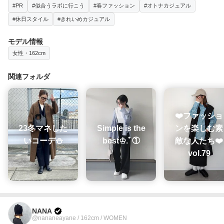
#PR
#似合うラボに行こう
#春ファッション
#オトナカジュアル
#休日スタイル
#きれいめカジュアル
モデル情報
女性・162cm
関連フォルダ
❤️ファッショ
23冬マネした
Simple is the
ンを楽しむ素
いコーデ⛄️
best♔.ﾟ①
敵な人たち❤️
vol.79
NANA
@nananeayane / 162cm / WOMEN