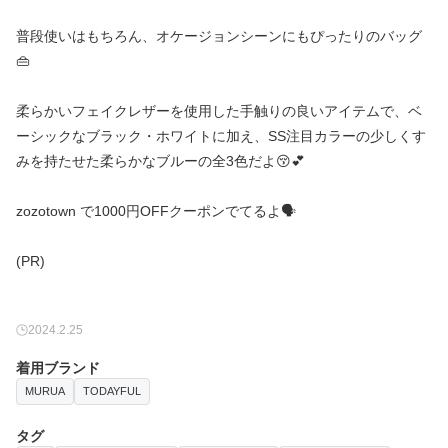
普段使いはもちろん、オケージョンシーンにもぴったりのバッグ
👜
柔らかいフェイクレザーを使用した手触りの良いアイテムで、ベ
ーシックなブラック・ホワイトに加え、SS注目カラーの少しくす
みを持たせた柔らかなブルーの全3色だよ😚💕
zozotown で1000円OFFクーポンでてるよ🗣️
(PR)
2024.2.25
着用ブランド
MURUA
TODAYFUL
タグ