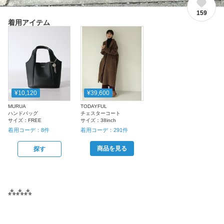
159
着用アイテム
¥10,120
¥39,600
MURUA
TODAYFUL
ハンドバッグ
チェスターコート
サイズ：
FREE
サイズ：
38inch
着用コーデ：
8
件
着用コーデ：
291
件
商品を見る
探す
⁂⁂⁂