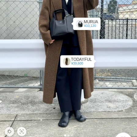
MURUA
¥10,120
TODAYFUL
¥39,600