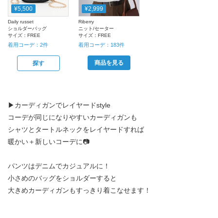
¥5,500
¥2,999
Daily russet
Riberry
ショルダーバッグ
ニット/セーター
サイズ：
FREE
サイズ：
FREE
着用コーデ：
2
件
着用コーデ：
183
件
商品を見る
探す
▶︎カーディガンでレイヤードstyle
コーデが同じになりやすいカーディガンも
シャツとタートルネックをレイヤードすれば
暖かい＋新しいコーデに📷
パンツはデニムでカジュアルに！
小さめのバッグをショルダーすると
大きめカーディガンもすっきり着こなせます！