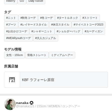
Riberry
GU
Daily russet
タグ
#ニット
#秋冬コーデ
#冬コーデ
#タートルネック
#ストリート
#ブーツ
#レイヤードスタイル
#休日スタイル
#マイベストコーデ2023
#お出かけコーデ
#シャギーニット
#ショルダーバッグ
#カーディガン
#WEARyouthコーデ
#大人カジュアル
モデル情報
女性・155cm
骨格ストレート
ミディアムヘアー
所属店舗
KBF ラフォーレ原宿
nanaka
@nanaka121 / 155cm / WOMEN / ロングヘアー