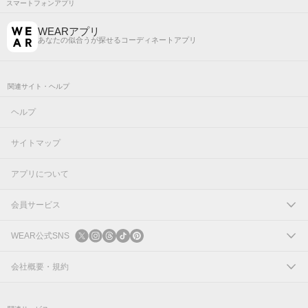
スマートフォンアプリ
WEARアプリ
あなたの似合うが探せるコーディネートアプリ
関連サイト・ヘルプ
ヘルプ
サイトマップ
アプリについて
会員サービス
ログイン
WEAR公式SNS
新規会員登録
X
会社概要・規約
Instagram
コーポレートサイト