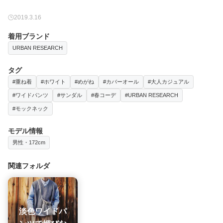
2019.3.16
着用ブランド
URBAN RESEARCH
タグ
#重ね着
#ホワイト
#めがね
#カバーオール
#大人カジュアル
#ワイドパンツ
#サンダル
#春コーデ
#URBAN RESEARCH
#モックネック
モデル情報
男性・172cm
関連フォルダ
淡色ワイドパ