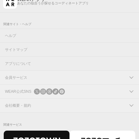
あなたの似合うが探せるコーディネートアプリ
関連サイト・ヘルプ
ヘルプ
サイトマップ
アプリについて
会員サービス
ログイン
WEAR公式SNS
新規会員登録
X
会社概要・規約
Instagram
コーポレートサイト
関連サービス
Threads
会社概要