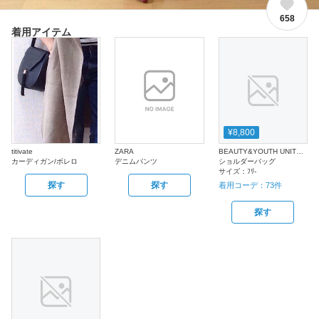
658
着用アイテム
¥8,800
titivate
ZARA
BEAUTY&YOUTH UNITED ARROWS
カーディガン/ボレロ
デニムパンツ
ショルダーバッグ
サイズ：
ﾌﾘ-
探す
探す
着用コーデ：
73
件
探す