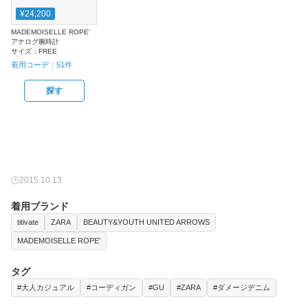
¥24,200
MADEMOISELLE ROPE'
アナログ腕時計
サイズ：
FREE
着用コーデ：
51
件
探す
2015.10.13
着用ブランド
titivate
ZARA
BEAUTY&YOUTH UNITED ARROWS
MADEMOISELLE ROPE'
タグ
#大人カジュアル
#コーディガン
#GU
#ZARA
#ダメージデニム