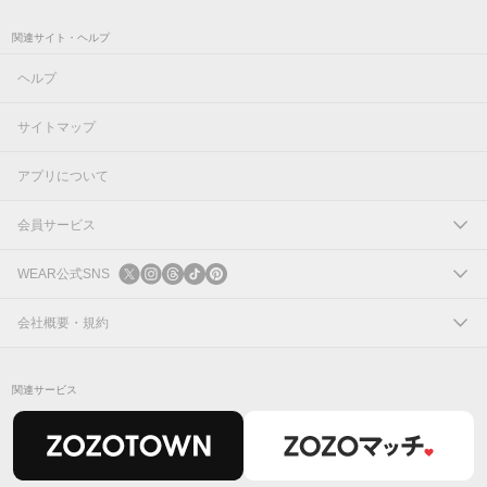
関連サイト・ヘルプ
ヘルプ
サイトマップ
アプリについて
会員サービス
ログイン
WEAR公式SNS
新規会員登録
X
会社概要・規約
Instagram
コーポレートサイト
関連サービス
Threads
会社概要
TikTok
IR情報