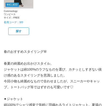
¥41,800
Curensology
ワンピース
サイズ：
FREE
着用コーデ：
9
件
探す
春のおすすめスタイリング🌸
春夏の綺麗めお出かけスタイル。
ジャケットは綿100%のラフなものを選び、カチッとしすぎない抜
け感のあるスタイリングを意識しました。
今回小物も綺麗めなもので合わせましたが、スニーカーやキャッ
プ、トートバッグ等ではずすのも可愛いです♡
⚫︎ジャケット
綿100%でシャツ感覚で気軽に羽織れるライトジャケット。夏場の