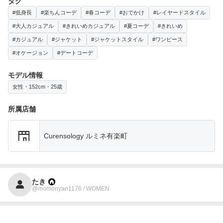
タグ
#低身長
#楽ちんコーデ
#春コーデ
#おでかけ
#レイヤードスタイル
#大人カジュアル
#きれいめカジュアル
#夏コーデ
#きれいめ
#カジュアル
#ジャケット
#ジャケットスタイル
#ワンピース
#オケージョン
#デートコーデ
モデル情報
女性・152cm・25歳
所属店舗
Curensology ルミネ有楽町
たき
@momonyan1176 / WOMEN