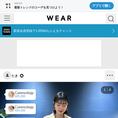
WEAR
アプリで開く
最新トレンドのコーデを見つけよう！
新規会員登録で1,000ptもらえるチャンス
たき
1
4
Curensology
¥25,300
Curensology
¥24,200