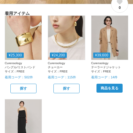
0
着用アイテム
¥25,300
¥24,200
¥39,600
Curensology
Curensology
Curensology
バングル/リストバンド
チョーカー
テーラードジャケット
サイズ：
FREE
サイズ：
FREE
サイズ：
FREE
着用コーデ：
502
件
着用コーデ：
115
件
着用コーデ：
14
件
商品を見る
探す
探す