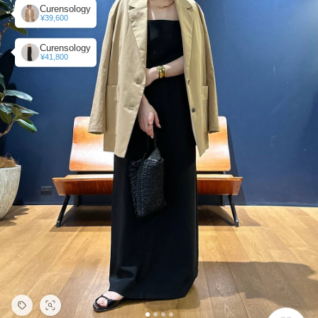
Curensology
¥39,600
Curensology
¥41,800