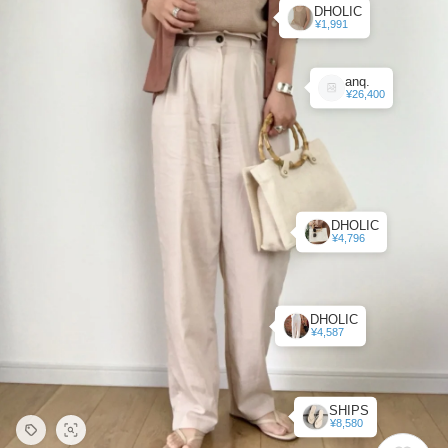
DHOLIC
¥1,991
anq.
¥26,400
DHOLIC
¥4,796
DHOLIC
¥4,587
SHIPS
¥8,580