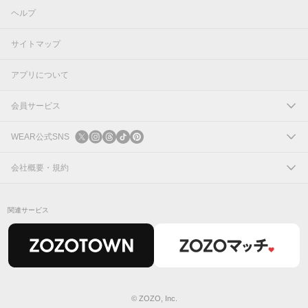
ヘルプ
サイトマップ
アプリについて
会員サービス
ログイン
WEAR公式SNS
新規会員登録
X
会社概要・規約
Instagram
コーポレートサイト
関連サービス
Threads
会社概要
TikTok
IR情報
Pinterest
利用規約
© ZOZO, Inc.