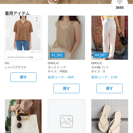
3695
着用アイテム
¥1,991
¥4,587
GU
DHOLIC
DHOLIC
シャツ/ブラウス
タンクトップ
その他パンツ
サイズ：
FREE
サイズ：
S
探す
着用コーデ：
40
件
着用コーデ：
17
件
探す
探す