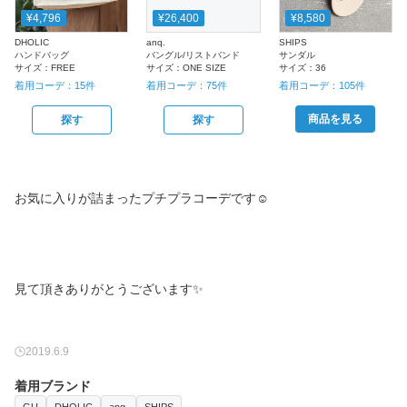
¥4,796
¥26,400
¥8,580
DHOLIC
anq.
SHIPS
ハンドバッグ
バングル/リストバンド
サンダル
サイズ：
FREE
サイズ：
ONE SIZE
サイズ：
36
着用コーデ：
15
件
着用コーデ：
75
件
着用コーデ：
105
件
商品を見る
探す
探す
お気に入りが詰まったプチプラコーデです☺️
見て頂きありがとうございます✨
2019.6.9
着用ブランド
GU
DHOLIC
anq.
SHIPS