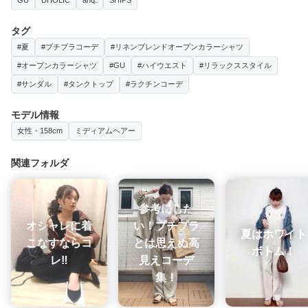
タグ
#夏
#プチプラコーデ
#リネンブレンドオープンカラーシャツ
#オープンカラーシャツ
#GU
#ハイウエスト
#リラックススタイル
#サンダル
#タンクトップ
#ラクチンコーデ
モデル情報
女性・158cm
ミディアムヘアー
関連フォルダ
参考にした
オシャレに着
い！プチプラ
夏はホワイト
こなすならコ
とは思えぬ高
ボトム！
レ‼️
見えコーデ
集！