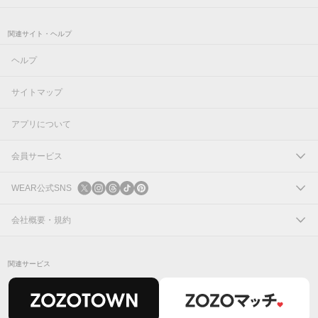
関連サイト・ヘルプ
ヘルプ
サイトマップ
アプリについて
会員サービス
ログイン
WEAR公式SNS
新規会員登録
X
会社概要・規約
Instagram
コーポレートサイト
関連サービス
Threads
会社概要
TikTok
IR情報