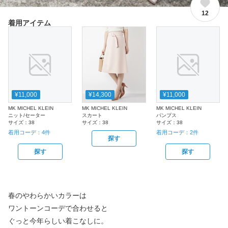
12
着用アイテム
¥11,000
¥14,300
¥11,000
MK MICHEL KLEIN
MK MICHEL KLEIN
MK MICHEL KLEIN
ニット/セーター
スカート
パンプス
サイズ：
38
サイズ：
38
サイズ：
38
着用コーデ：
4
件
着用コーデ：
2
件
探す
探す
探す
春のやわらかいカラーは
ワントーンコーデで合わせると
ぐっと今年らしい着こなしに。