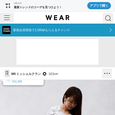
WEAR
アプリで開く
最新トレンドのコーデを見つけよう！
新規会員登録で1,000ptもらえるチャンス
MKミッシェルクラン
163
cm
MK MICHEL KLEIN
MK MICHEL KLEIN
MK MICHEL KLEIN
¥11,000
¥14,300
¥11,000