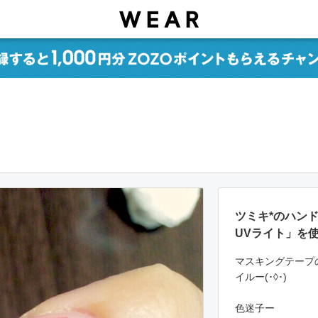
ツミキ*のハン
UVライト」を
マスキングテープ
イルー(･◊･)
色迷子ー