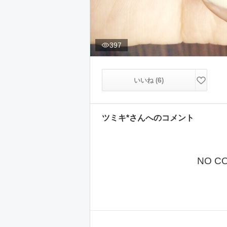
397
6
いいね (
)
ツミキ*
さんへのコメント
NO C