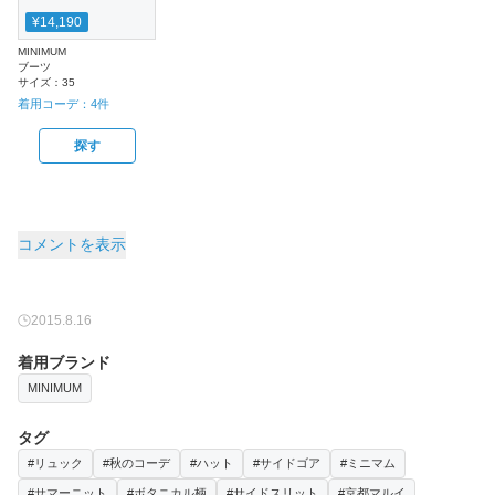
¥14,190
MINIMUM
ブーツ
サイズ：
35
着用コーデ：
4
件
探す
コメントを表示
2015.8.16
着用ブランド
MINIMUM
タグ
#リュック
#秋のコーデ
#ハット
#サイドゴア
#ミニマム
#サマーニット
#ボタニカル柄
#サイドスリット
#京都マルイ