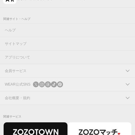
関連サイト・ヘルプ
ヘルプ
サイトマップ
アプリについて
会員サービス
ログイン
WEAR公式SNS
新規会員登録
X
会社概要・規約
Instagram
コーポレートサイト
関連サービス
Threads
会社概要