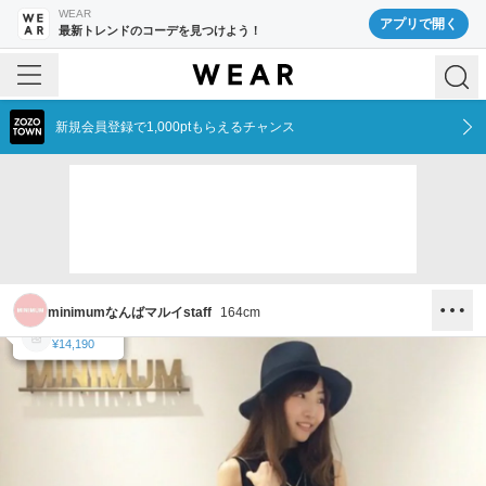
WEAR
アプリで開く
最新トレンドのコーデを見つけよう！
新規会員登録で1,000ptもらえるチャンス
minimumなんばマルイstaff
164
cm
MINIMUM
MINIMUM
MINIMUM
MINIMUM
¥10,989
¥5,489
¥8,250
¥14,190