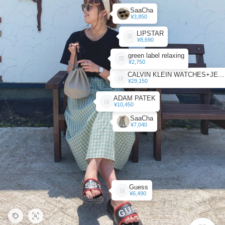
SaaCha
¥3,850
LIPSTAR
¥8,690
green label relaxing
¥2,750
CALVIN KLEIN WATCHES+JEWELRY
¥29,150
ADAM PATEK
¥10,450
SaaCha
¥7,040
Guess
¥6,490