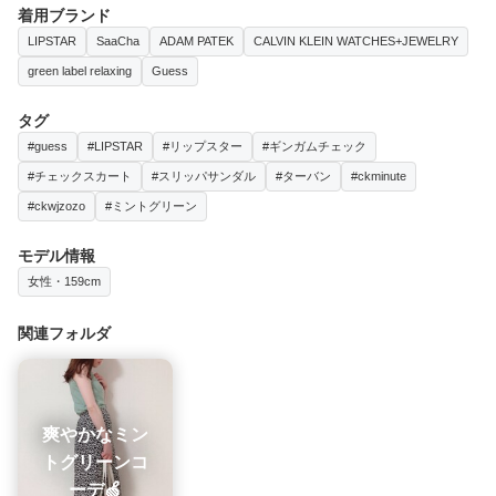
着用ブランド
LIPSTAR
SaaCha
ADAM PATEK
CALVIN KLEIN WATCHES+JEWELRY
green label relaxing
Guess
タグ
#guess
#LIPSTAR
#リップスター
#ギンガムチェック
#チェックスカート
#スリッパサンダル
#ターバン
#ckminute
#ckwjzozo
#ミントグリーン
モデル情報
女性・159cm
関連フォルダ
爽やかなミン
トグリーンコ
ーデ🍏