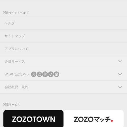
関連サイト・ヘルプ
ヘルプ
サイトマップ
アプリについて
会員サービス
ログイン
WEAR公式SNS
新規会員登録
X
会社概要・規約
Instagram
コーポレートサイト
関連サービス
Threads
会社概要
TikTok
IR情報