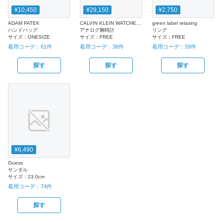
¥10,450
¥29,150
¥2,750
ADAM PATEK
CALVIN KLEIN WATCHES+JEWELRY
green label relaxing
ハンドバッグ
アナログ腕時計
リング
サイズ：
ONESIZE
サイズ：
FREE
サイズ：
FREE
着用コーデ：
61
件
着用コーデ：
38
件
着用コーデ：
59
件
探す
探す
探す
¥6,490
Guess
サンダル
サイズ：
23.0cm
着用コーデ：
74
件
探す