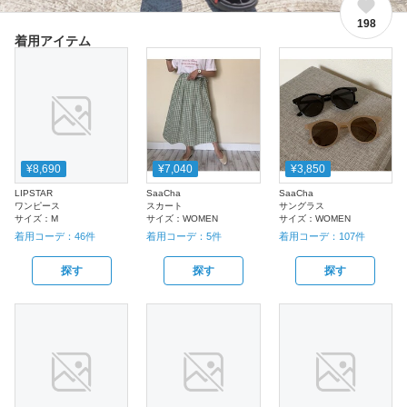
198
着用アイテム
¥8,690
¥7,040
¥3,850
LIPSTAR
SaaCha
SaaCha
ワンピース
スカート
サングラス
サイズ：
M
サイズ：
WOMEN
サイズ：
WOMEN
着用コーデ：
46
件
着用コーデ：
5
件
着用コーデ：
107
件
探す
探す
探す