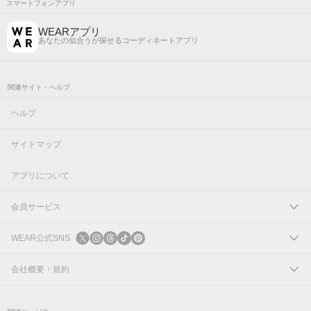
スマートフォンアプリ
WEARアプリ
あなたの似合うが探せるコーディネートアプリ
関連サイト・ヘルプ
ヘルプ
サイトマップ
アプリについて
会員サービス
ログイン
WEAR公式SNS
新規会員登録
X
会社概要・規約
Instagram
コーポレートサイト