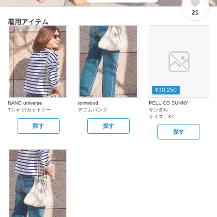
21
着用アイテム
¥30,250
NANO universe
tomwood
PELLICO SUNNY
Tシャツ/カットソー
デニムパンツ
サンダル
サイズ：
37
探す
探す
探す