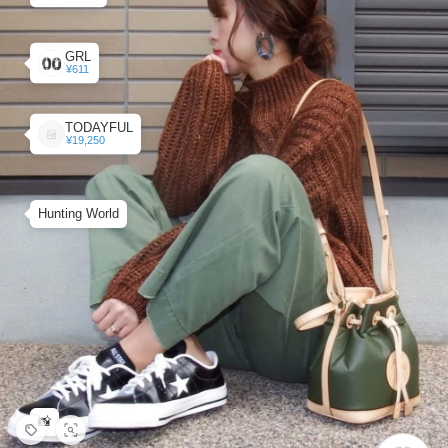
GRL
¥611
TODAYFUL
¥19,250
Hunting World
📸