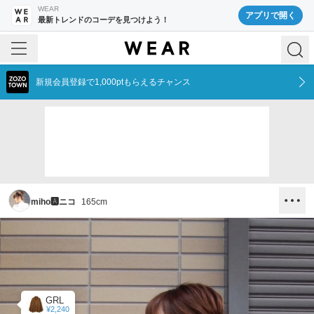
WEAR
アプリで開く
最新トレンドのコーデを見つけよう！
新規会員登録で1,000ptもらえるチャンス
miho🅰ニコ
165
cm
GRL
¥2,240