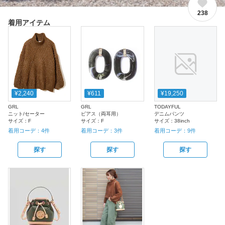
238
着用アイテム
¥2,240
¥611
¥19,250
GRL
GRL
TODAYFUL
ニット/セーター
ピアス（両耳用）
デニムパンツ
サイズ：
F
サイズ：
F
サイズ：
38inch
着用コーデ：
4
件
着用コーデ：
3
件
着用コーデ：
9
件
探す
探す
探す