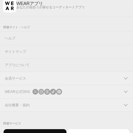
WEARアプリ
あなたの似合うが探せるコーディネートアプリ
関連サイト・ヘルプ
ヘルプ
サイトマップ
アプリについて
会員サービス
ログイン
WEAR公式SNS
新規会員登録
X
会社概要・規約
Instagram
コーポレートサイト
関連サービス
Threads
会社概要