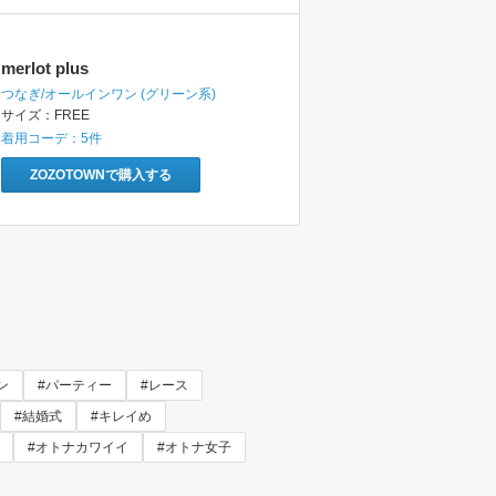
merlot plus
つなぎ/オールインワン
(グリーン系)
サイズ：
FREE
着用コーデ：
5
件
ZOZOTOWNで購入する
ン
#パーティー
#レース
#結婚式
#キレイめ
#オトナカワイイ
#オトナ女子