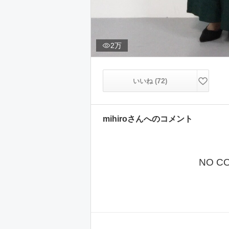
2万
72
いいね (
)
mihiro
さんへのコメント
NO C