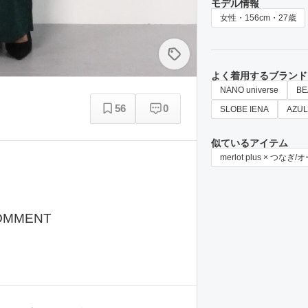
モデル情報
女性・156cm・27歳
よく着用するブランド
NANO universe
BE
56
0
SLOBE IENA
AZUL
似ているアイテム
merlot plus × つな
OMMENT