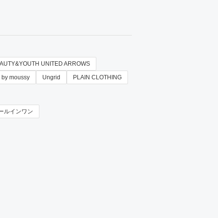
AUTY&YOUTH UNITED ARROWS
 by moussy
Ungrid
PLAIN CLOTHING
ぎ/オールインワン