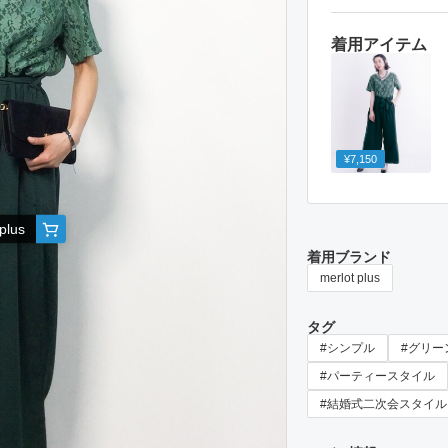
着用アイテム
¥7,150
plus
着用ブランド
merlot plus
タグ
#シンプル
#グリー
#パーティースタイル
#結婚式二次会スタイル