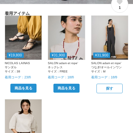
1
着用アイテム
¥19,800
¥31,900
¥31,900
NICOLAS LAINAS
SALON adam et rope'
SALON adam et rope'
サンダル
ネックレス
つなぎ/オールインワン
サイズ：
38
サイズ：
FREE
サイズ：
M
着用コーデ：
23
件
着用コーデ：
18
件
着用コーデ：
18
件
商品を見る
商品を見る
探す