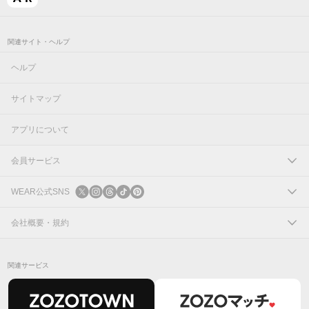
関連サイト・ヘルプ
ヘルプ
サイトマップ
アプリについて
会員サービス
ログイン
WEAR公式SNS
新規会員登録
X
会社概要・規約
Instagram
コーポレートサイト
関連サービス
Threads
会社概要