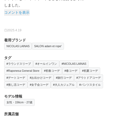
しました。
コメントを表示
2025.4.19
着用ブランド
NICOLAS LAINAS
SALON adam et rope'
タグ
#ラウンドスリーブ
#オールインワン
#NICOLAS LAINAS
#Raponesa General Store
#初春コーデ
#春コーデ
#初夏コーデ
#デートコーデ
#お出かけコーデ
#旅行コーデ
#アウトドアコーデ
#推し活コーデ
#女子会コーデ
#大人カジュアル
#パンツスタイル
モデル情報
女性・156cm・27歳
所属店舗