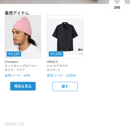
266
着用アイテム
¥3,190
¥3,289
Champion
UNIQLO
ニットキャップ/ビーニー
シャツ/ブラウス
サイズ：
フリー
サイズ：
L
着用コーデ：
44
件
着用コーデ：
1536
件
商品を見る
探す
2019.7.22