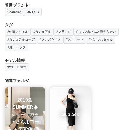
着用ブランド
Champion
UNIQLO
タグ
#休日スタイル
#カジュアル
#ブラック
#おしゃれさんと繋がりたい
#カジュアルコーデ
#メンズライク
#ストリート
#パンツスタイル
#夏
#ラフ
モデル情報
女性・159cm
関連フォルダ
2019🌼
SUMMER☀️
ショートカッ
all black
トさん用コー
デ👗💞