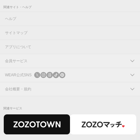
関連サイト・ヘルプ
ヘルプ
サイトマップ
アプリについて
会員サービス
ログイン
WEAR公式SNS
新規会員登録
X
会社概要・規約
Instagram
コーポレートサイト
関連サービス
Threads
会社概要
TikTok
IR情報