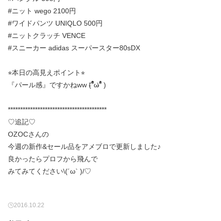
#ニット wego 2100円
#ワイドパンツ UNIQLO 500円
#ニットクラッチ VENCE
#スニーカー adidas スーパースター80sDX
⭐︎本日の高見えポイント⭐︎
『パール感』ですかねww (ؓؒؒؑؑؖؔؓؒؐؐ⁼̴̀ωؘؙؖؕؔؓؒؑؐؕ⁼̴̀ )
****************************************
♡追記♡
OZOCさんの
今週の新作&セール品をアメブロで更新しました♪
良かったらプロフから飛んで
みてみてください\(´ω` )/♡︎
2016.10.22