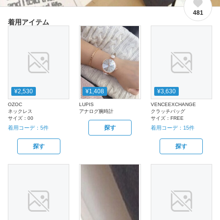
481
着用アイテム
¥2,530
¥1,408
¥3,630
OZOC
LUPIS
VENCEEXCHANGE
ネックレス
アナログ腕時計
クラッチバッグ
サイズ：
00
サイズ：
FREE
探す
着用コーデ：
5
件
着用コーデ：
15
件
探す
探す