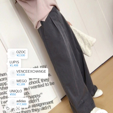
OZOC
¥2,530
LUPIS
¥1,408
VENCEEXCHANGE
¥3,630
WEGO
¥2,189
UNIQLO
¥550
adidas
¥17,600