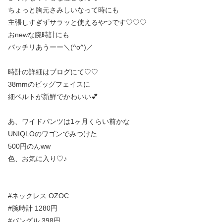
ちょっと胸元さみしいなって時にも
主張しすぎずサラッと使えるやつです♡♡♡
おnewな腕時計にも
バッチリあうーー＼(^o^)／
時計の詳細はブログにて♡♡
38mmのビッグフェイスに
細ベルトが新鮮でかわいい💕
あ、ワイドパンツは1ヶ月くらい前かな
UNIQLOのワゴンでみつけた
500円のんww
色、お気に入り♡♪
#ネックレス OZOC
#腕時計 1280円
#バングル 398円