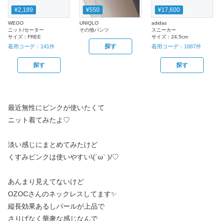
¥2,189
¥550
¥17,600
WEGO
UNIQLO
adidas
ニット/セーター
その他パンツ
スニーカー
サイズ：
FREE
サイズ：
24.5cm
探す
着用コーデ：
141
件
着用コーデ：
1887
件
探す
探す
最近無性にピンクが使いたくて
ニット着てみたよ♡
淡い感じにまとめてみたけど
くすみピンクは使いやすい\(´ω` )/♡︎
あんまり見えてないけど
OZOCさんのネックレスしてます✨
縦長効果あるしパールが上品で
さりげなく華奢な感じなんで