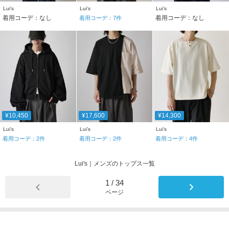
Lui's
Lui's
Lui's
着用コーデ：なし
着用コーデ：なし
着用コーデ：
7
件
¥10,450
¥17,600
¥14,300
Lui's
Lui's
Lui's
着用コーデ：
2
件
着用コーデ：
2
件
着用コーデ：
4
件
Lui's｜メンズのトップス一覧
1
/
34
ページ