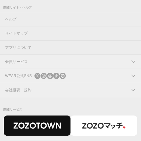
関連サイト・ヘルプ
ヘルプ
サイトマップ
アプリについて
会員サービス
ログイン
WEAR公式SNS
新規会員登録
X
会社概要・規約
Instagram
コーポレートサイト
関連サービス
Threads
会社概要
TikTok
IR情報