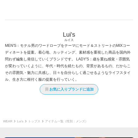
Lui's
ルイス
MEN'S：モテル男のワードローブをテーマにモード＆ストリートのMIXコー
ディネートを提案。着心地、カッティング、素材感を重視した商品を国内外
問わず編集し発信していくブランドです。 LADY'S：歳を重ね感覚・雰囲気
が変わっていくように、年代・時代を経たもの、背景があるもの、だからこ
その雰囲気・魅力に共感し、日々を自分らしく過ごせるようなライフスタイ
ル、生き方に根付く服の提案を行っていく。
お気に入りブランドに追加
WEAR
Lui's
トップス
アイテム一覧（性別：メンズ）