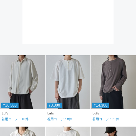
¥16,500
¥8,800
¥14,300
Lui's
Lui's
Lui's
着用コーデ：
10
件
着用コーデ：
8
件
着用コーデ：
21
件