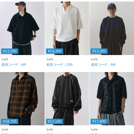
¥13,200
¥14,300
¥13,200
Lui's
Lui's
Lui's
着用コーデ：
8
件
着用コーデ：
22
件
着用コーデ：
8
件
¥18,700
¥12,100
¥17,600
Lui's
Lui's
Lui's