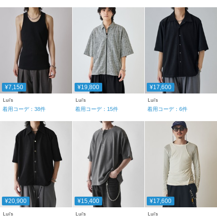
¥7,150
¥19,800
¥17,600
Lui's
Lui's
Lui's
着用コーデ：
38
件
着用コーデ：
15
件
着用コーデ：
6
件
¥20,900
¥15,400
¥17,600
Lui's
Lui's
Lui's