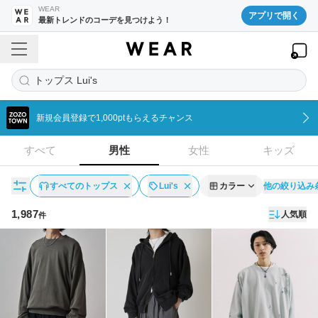
WEAR
アプリで開く
最新トレンドのコーデを見つけよう！
トップス Lui's
新規会員登録で1,000ptもらえるチャンス
すべて
男性
女性
キッズ
他の絞り込み
すべてのトップス
Lui's
カラー
1,987
人気順
件
アイテム一覧