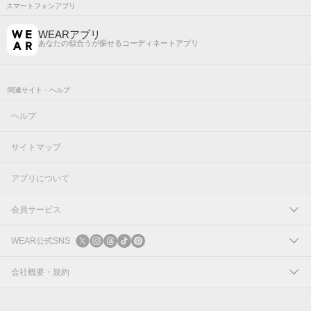
スマートフォンアプリ
WEARアプリ
あなたの似合うが探せるコーディネートアプリ
関連サイト・ヘルプ
ヘルプ
サイトマップ
アプリについて
会員サービス
ログイン
WEAR公式SNS
新規会員登録
X
会社概要・規約
Instagram
コーポレートサイト