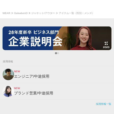
WEAR
GalaabenD
ジャケット/アウター
アイテム一覧（性別：メンズ）
採用情報
NEW
エンジニア/中途採用
NEW
ブランド営業/中途採用
採用情報一覧