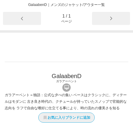
GalaabenD｜メンズのジャケット/アウター一覧
1
/
1
ページ
GalaabenD
ガラアーベント
ガラアーベント＝独語：公式な夕べの集い ベースはクラシックに、ディテー
ルはモダンに 古き良き時代の、クチュールが持っていたスノッブで官能的な
志向を ラフで自由な嗜好に仕立てる事により、時の流れの優美さを知る
お気に入りブランドに追加