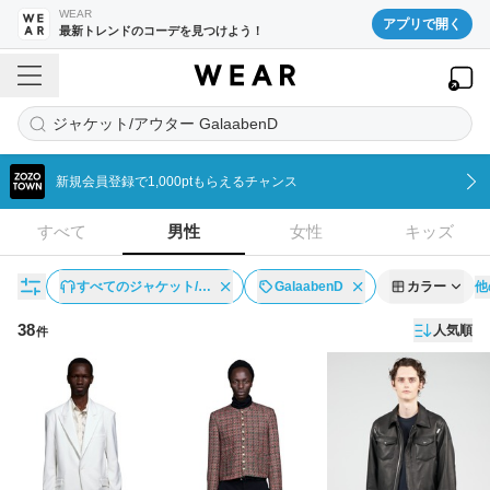
WEAR
アプリで開く
最新トレンドのコーデを見つけよう！
ジャケット/アウター GalaabenD
新規会員登録で1,000ptもらえるチャンス
すべて
男性
女性
キッズ
他
すべてのジャケット/…
GalaabenD
カラー
38
人気順
件
アイテム一覧