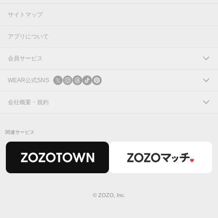
サイトマップ
アプリについて
会員サービス
ログイン
WEAR公式SNS
新規会員登録
X
会社概要・規約
Instagram
コーポレートサイト
関連サービス
Threads
会社概要
TikTok
IR情報
Pinterest
利用規約
© ZOZO, Inc.
24
件
プライバシーポリシー