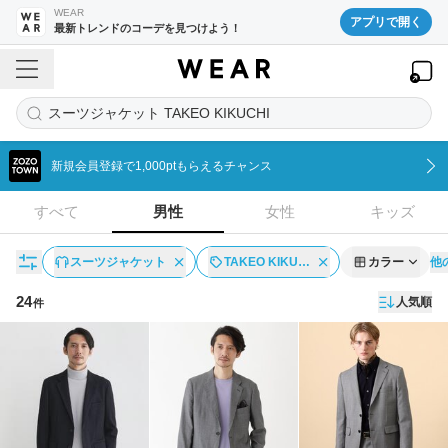
WEAR
アプリで開く
最新トレンドのコーデを見つけよう！
スーツジャケット TAKEO KIKUCHI
新規会員登録で1,000ptもらえるチャンス
すべて
男性
女性
キッズ
他
スーツジャケット
TAKEO KIKU…
カラー
24
人気順
件
アイテム一覧