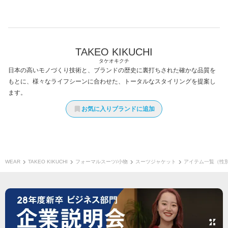
TAKEO KIKUCHI
タケオキクチ
日本の高いモノづくり技術と、ブランドの歴史に裏打ちされた確かな品質を
もとに、様々なライフシーンに合わせた、トータルなスタイリングを提案し
ます。
お気に入りブランドに追加
WEAR
TAKEO KIKUCHI
フォーマルスーツ/小物
スーツジャケット
アイテム一覧（性