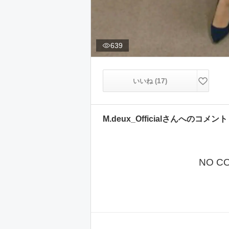
639
17
いいね (
)
M.deux_Official
さんへのコメント
NO C