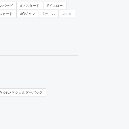
ンバッグ
#マスタード
#イエロー
スカート
#Gジャン
#デニム
#ootd
M.deux × ショルダーバッグ