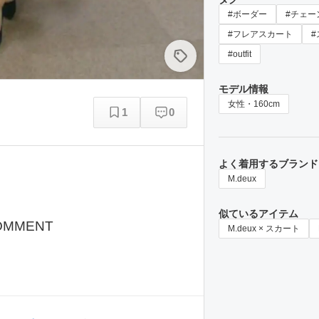
#ボーダー
#チェー
#フレアスカート
#
#outfit
モデル情報
女性・160cm
1
0
よく着用するブランド
M.deux
似ているアイテム
OMMENT
M.deux × スカート