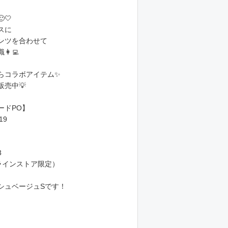
🤍
スに
ンツを合わせて
‍💻
らコラボアイテム✨
売中💡
ードPO】
19
3
ラインストア限定）
シュベージュSです！