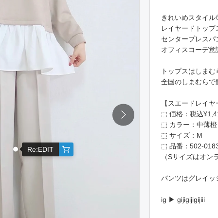
きれいめスタイル🙂
レイヤードトップ
センタープレスパ
オフィスコーデ意識
トップスはしまむ
全国のしまむらで販
【スエードレイヤ
⬚ 価格：税込¥1,4
⬚ カラー：中薄橙
⬚ サイズ：M
⬚ 品番：502-018
Re:EDIT
（Sサイズはオン
パンツはグレイッ
ig ▶︎ gijigijigijiii