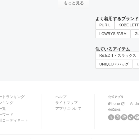
もっと見る
よく着用するブランド
PURIL
KOBE LET
LOWRYS FARM
G
似ているアイテム
Re:EDIT × スラックス
UNIQLO × バッグ
ートランキング
ヘルプ
公式アプリ
ンキング
サイトマップ
iPhone
Andr
一覧
アプリについて
公式SNS
ーワード
別コーディネート