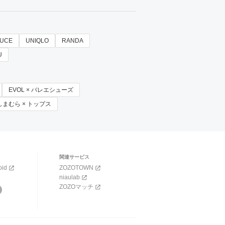
TUCE
UNIQLO
RANDA
U
EVOL × バレエシューズ
しまむら × トップス
関連サービス
oid
ZOZOTOWN
niaulab
ZOZOマッチ