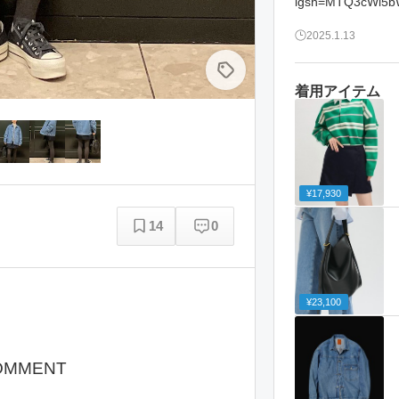
igsh=MTQ3cWl5b
2025.1.13
着用アイテム
¥17,930
14
0
¥23,100
OMMENT