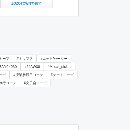
ZOZOTOWNで探す
トープ
#トップス
#ニット/セーター
GAM24030
#24AW30
#Mcoat_pickup
ーデ
#授業参観日コーデ
#デートコーデ
#旅行コーデ
#女子会コーデ