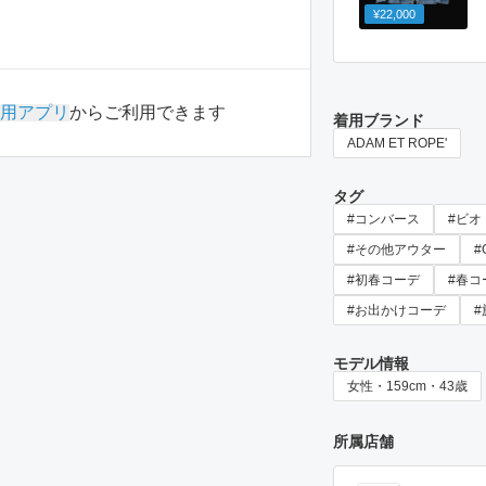
¥22,000
用アプリ
からご利用できます
着用ブランド
ADAM ET ROPE'
タグ
#コンバース
#ビオ
#その他アウター
#
#初春コーデ
#春コ
#お出かけコーデ
モデル情報
女性・159cm・43歳
所属店舗