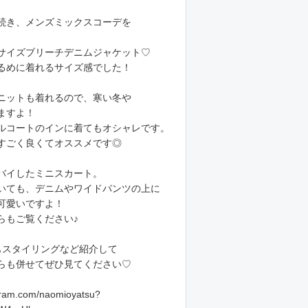
続き、メンズミックスコーデを
サイズブリーチデニムジャケット♡
るめに着れるサイズ感でした！
ニットも着れるので、寒い冬や
ますよ！
ルコートのインに着てもオシャレです。
すごく良くてオススメです◎
バイしたミニスカート。
いても、デニムやワイドパンツの上に
可愛いですよ！
らもご覧ください♪
mでもスタイリングなど紹介して
らも併せてぜひ見てください♡
agram.com/naomioyatsu?