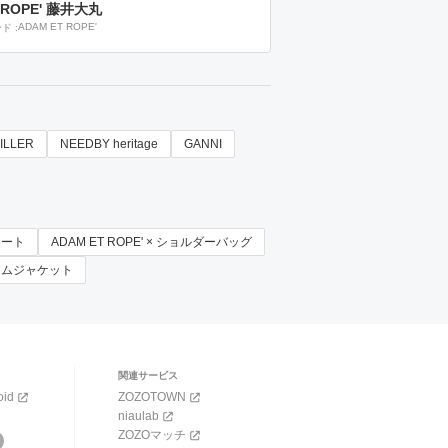
 ROPE' 藤井大丸
ADAM ET ROPE'
ンド
ILLER
NEEDBY heritage
GANNI
スカート
ADAM ET ROPE' × ショルダーバッグ
 デニムジャケット
関連サービス
oid
ZOZOTOWN
niaulab
ZOZOマッチ