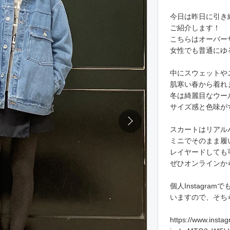
今日は昨日に引き
ご紹介します！
こちらはオーバー
女性でも普通にゆ
中にスウェットや
肌寒い春から着れ
冬は綺麗目なウー
サイズ感と色味が
スカートはリアル
ミニでそのまま履
レイヤードしても
ぜひオンラインか
個人Instagra
いますので、そち
https://www.inst