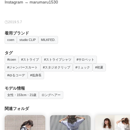
Instagram → marumaru1530
2019.5.7
着用ブランド
coen
studio CLIP
MILKFED.
タグ
#coen
#ストライプ
#ストライプシャツ
#サロペット
#ジャンパースカート
#スタジオクリップ
#リュック
#初夏
#ゆるコーデ
#低身長
モデル情報
女性・153cm・21歳
ロングヘアー
関連フォルダ