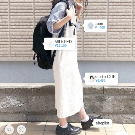
coen
¥4,400
MILKFED.
¥12,100
studio CLIP
¥5,488
shoplist