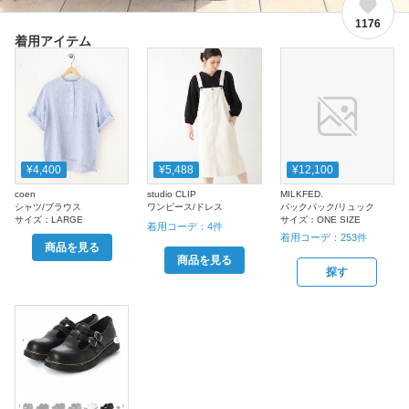
1176
着用アイテム
¥4,400
¥5,488
¥12,100
coen
studio CLIP
MILKFED.
シャツ/ブラウス
ワンピース/ドレス
バックパック/リュック
サイズ：
LARGE
サイズ：
ONE SIZE
着用コーデ：
4
件
着用コーデ：
253
件
商品を見る
商品を見る
探す