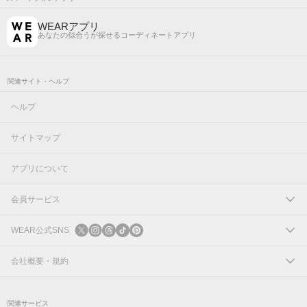
WEARアプリ
あなたの似合うが探せるコーディネートアプリ
関連サイト・ヘルプ
ヘルプ
サイトマップ
アプリについて
会員サービス
ログイン
WEAR公式SNS
新規会員登録
X
会社概要・規約
Instagram
コーポレートサイト
関連サービス