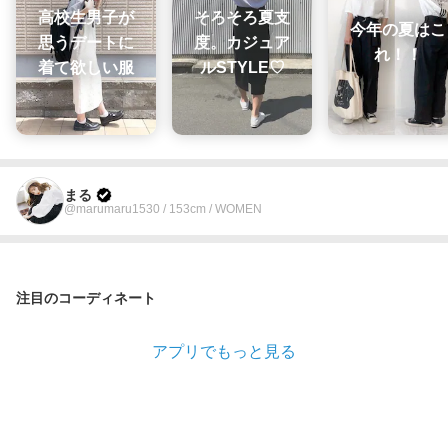
高校生男子が
そろそろ夏支
今年の夏はこ
思うデートに
度。カジュア
れ！！
着て欲しい服
ルSTYLE♡
まる
@marumaru1530 / 153cm / WOMEN
注目のコーディネート
アプリでもっと見る