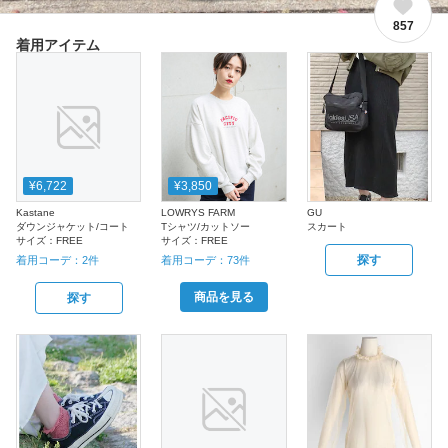
857
着用アイテム
¥6,722
¥3,850
Kastane
LOWRYS FARM
GU
ダウンジャケット/コート
Tシャツ/カットソー
スカート
サイズ：
FREE
サイズ：
FREE
探す
着用コーデ：
2
件
着用コーデ：
73
件
商品を見る
探す