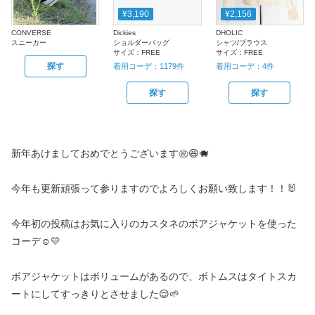
¥3,190
¥2,156
CONVERSE
Dickies
DHOLIC
スニーカー
ショルダーバッグ
シャツ/ブラウス
サイズ：
FREE
サイズ：
FREE
探す
着用コーデ：
1179
件
着用コーデ：
4
件
探す
探す
新年あけましておめでとうございます㊗️😆🐗
今年も更新頑張って参りますのでよろしくお願い致します！！🐰
今年初の投稿はお気に入りのカスタネのボアジャケットを使った
コーデ☺️💛
ボアジャケットはボリュームがあるので、ボトムスはタイトスカ
ートにしてすっきりとさせました😌🌱