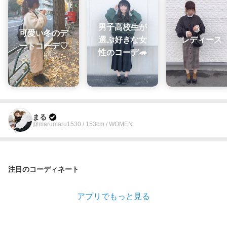
男子高校生が
可愛い冬のデ
選ぶ好きな女
レディース
ートコーデ♡
性のコーデ🦔
まる
@marumaru1530 / 153cm / WOMEN
注目のコーディネート
アプリでもっと見る