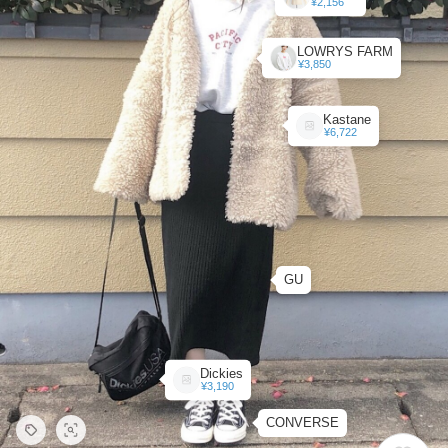
¥2,156
LOWRYS FARM
¥3,850
Kastane
¥6,722
GU
Dickies
¥3,190
CONVERSE