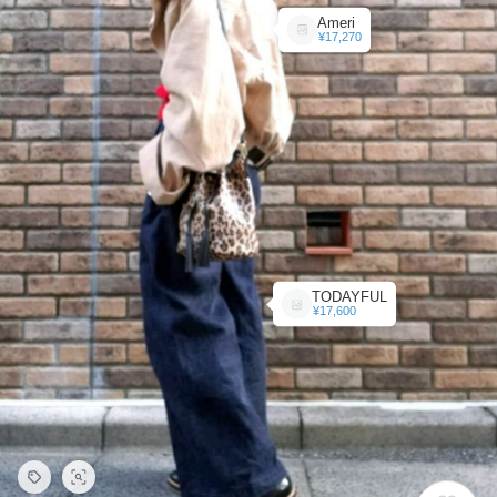
Ameri
¥17,270
TODAYFUL
¥17,600