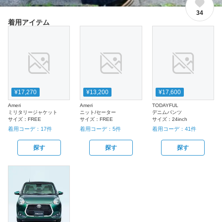
34
着用アイテム
¥17,270
¥13,200
¥17,600
Ameri
Ameri
TODAYFUL
ミリタリージャケット
ニット/セーター
デニムパンツ
サイズ：
FREE
サイズ：
FREE
サイズ：
24inch
着用コーデ：
17
件
着用コーデ：
5
件
着用コーデ：
41
件
探す
探す
探す