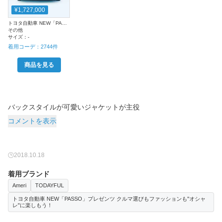
¥1,727,000
トヨタ自動車 NEW「PASSO」プレゼンツ クルマ選びもファッションも"オシャレ"に楽しもう！
その他
サイズ：
-
着用コーデ：
2744
件
商品を見る
バックスタイルが可愛いジャケットが主役
コメントを表示
2018.10.18
着用ブランド
Ameri
TODAYFUL
トヨタ自動車 NEW「PASSO」プレゼンツ クルマ選びもファッションも"オシャ
レ"に楽しもう！