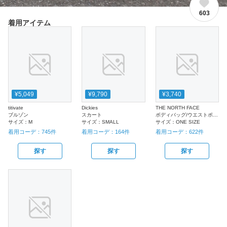
603
着用アイテム
¥5,049
¥9,790
¥3,740
titivate
Dickies
THE NORTH FACE
ブルゾン
スカート
ボディバッグ/ウエストポーチ
サイズ：
M
サイズ：
SMALL
サイズ：
ONE SIZE
着用コーデ：
745
件
着用コーデ：
164
件
着用コーデ：
622
件
探す
探す
探す