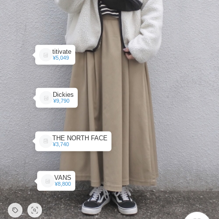
titivate
¥5,049
Dickies
¥9,790
THE NORTH FACE
¥3,740
VANS
¥8,800