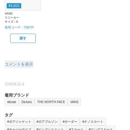
¥8,800
VANS
スニーカー
サイズ：
6
着用コーデ：
7587
件
探す
コメントを表示
2018.12.3
着用ブランド
titivate
Dickies
THE NORTH FACE
VANS
タグ
#ボアジャケット
#ボアブルゾン
#ボーダー
#チノスカート
#オーバーサイズ
#ビッグシルエット
#スカート
#ロングスカート