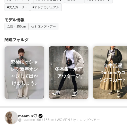
#大人ガーリー
#オトナカジュアル
モデル情報
女性・156cm
セミロングヘアー
関連フォルダ
究極にオシャ
年中活躍
レ♡新年オシ
冬本番！ボア
Dickiesのロ
ャレして出か
アウター♡
ングスカート
けましょう♪
maamin♡
@maarimo196 / 156cm / WOMEN / セミロングヘアー