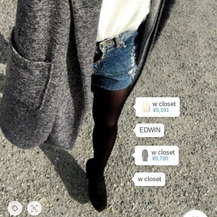
w closet
¥5,191
EDWIN
w closet
¥9,790
w closet