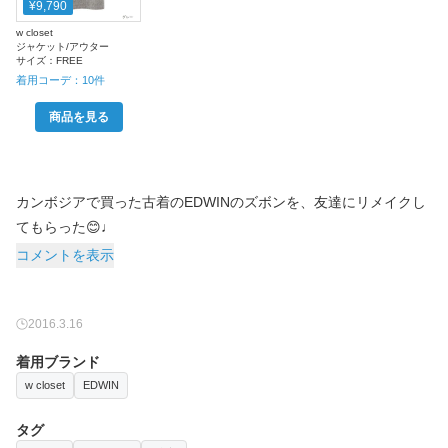
¥9,790
w closet
ジャケット/アウター
サイズ：
FREE
着用コーデ：
10
件
商品を見る
カンボジアで買った古着のEDWINのズボンを、友達にリメイクし
てもらった😊♩
コメントを表示
2016.3.16
着用ブランド
w closet
EDWIN
タグ