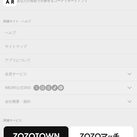
あなたの似合うが探せるコーディネートアプリ
関連サイト・ヘルプ
ヘルプ
サイトマップ
アプリについて
会員サービス
ログイン
WEAR公式SNS
新規会員登録
X
会社概要・規約
Instagram
コーポレートサイト
関連サービス
Threads
会社概要