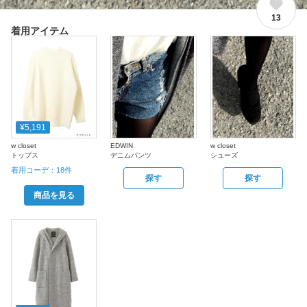
13
着用アイテム
¥5,191
w closet
EDWIN
w closet
トップス
デニムパンツ
シューズ
着用コーデ：
18
件
探す
探す
商品を見る