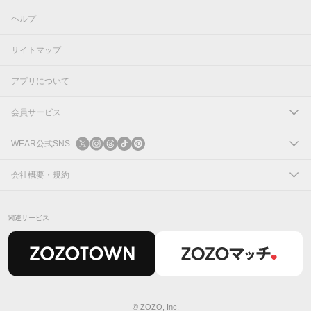
ヘルプ
サイトマップ
アプリについて
会員サービス
ログイン
WEAR公式SNS
新規会員登録
X
会社概要・規約
Instagram
コーポレートサイト
関連サービス
Threads
会社概要
TikTok
IR情報
Pinterest
利用規約
© ZOZO, Inc.