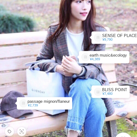
¥9,790
earth music&ecology
¥4,389
BLISS POINT
¥7,480
passage mignon/flaneur
¥2,739