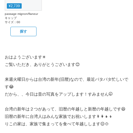
¥2,739
passage mignon/flaneur
キャップ
サイズ：
00
探す
おはようございます☀
ご覧いただき、ありがとうございます😊
来週火曜日からは台湾の新年(旧暦)なので、最近バタバタ忙しいで
す😂
だから、、今日は昔の写真をアップします！すみません🤭
台湾の新年は２つがあって、旧暦の年越しと新暦の年越しです😆
旧暦の新年に台湾人はみんな家族でお祝いします👨‍👩‍👧‍👦
りこの家は、家族で集まってを食べて年越しします😌🍲