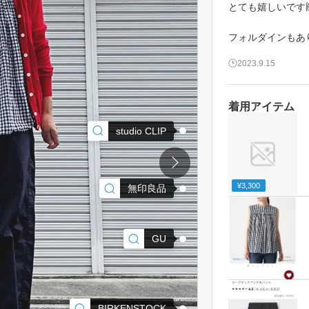
とても嬉しいです
フォルダインもあ
2023.9.15
着用アイテム
studio CLIP
¥3,300
無印良品
GU
BIRKENSTOCK