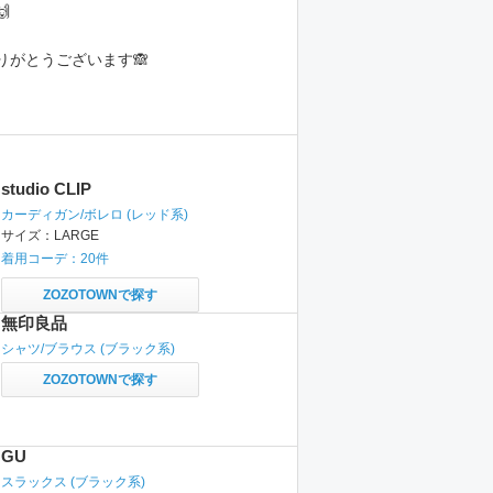

りがとうございます🙈
studio CLIP
カーディガン/ボレロ
(レッド系)
サイズ：
LARGE
着用コーデ：
20
件
ZOZOTOWNで探す
無印良品
シャツ/ブラウス
(ブラック系)
ZOZOTOWNで探す
GU
スラックス
(ブラック系)