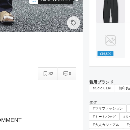
¥16,500
82
0
着用ブランド
studio CLIP
無印良
タグ
#ママファッション
#トートバッグ
#タ
OMMENT
#大人カジュアル