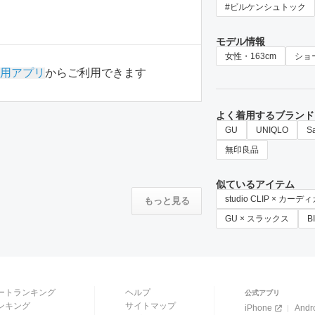
#ビルケンシュトック
モデル情報
女性・163cm
ショ
用アプリ
からご利用できます
よく着用するブランド
GU
UNIQLO
S
無印良品
似ているアイテム
studio CLIP × カー
もっと見る
GU × スラックス
B
ートランキング
ヘルプ
公式アプリ
ンキング
サイトマップ
iPhone
Andr