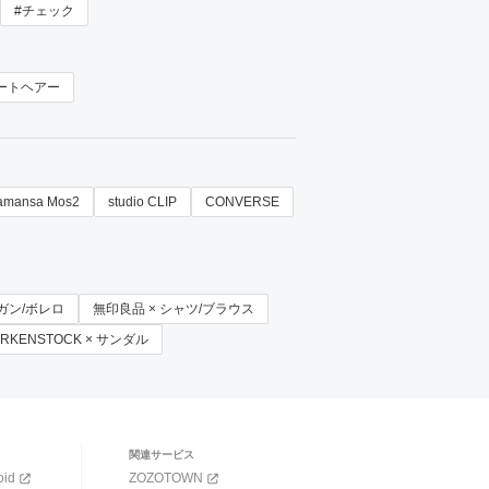
#チェック
ートヘアー
amansa Mos2
studio CLIP
CONVERSE
ディガン/ボレロ
無印良品 × シャツ/ブラウス
IRKENSTOCK × サンダル
関連サービス
oid
ZOZOTOWN