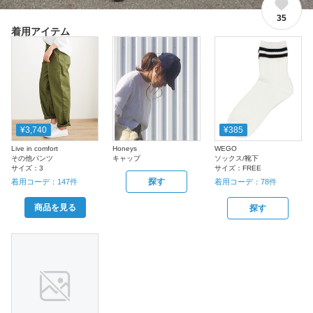
35
着用アイテム
¥3,740
¥385
Live in comfort
Honeys
WEGO
その他パンツ
キャップ
ソックス/靴下
サイズ：
3
サイズ：
FREE
探す
着用コーデ：
147
件
着用コーデ：
78
件
商品を見る
探す