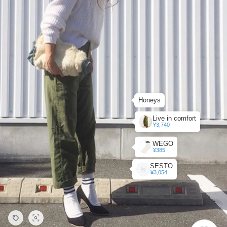
Honeys
Live in comfort
¥3,740
WEGO
¥385
SESTO
¥3,054