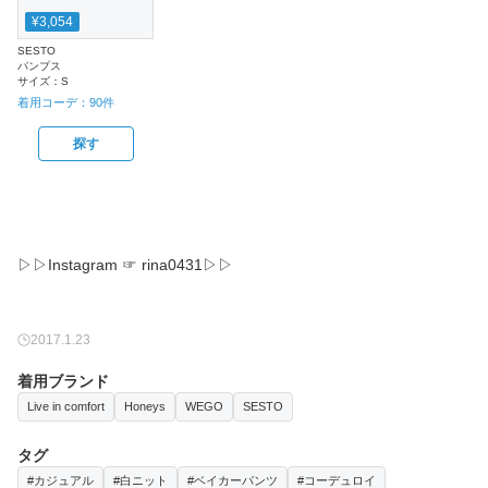
¥3,054
SESTO
パンプス
サイズ：
S
着用コーデ：
90
件
探す
▷▷Instagram ☞ rina0431▷▷
2017.1.23
着用ブランド
Live in comfort
Honeys
WEGO
SESTO
タグ
#カジュアル
#白ニット
#ベイカーパンツ
#コーデュロイ