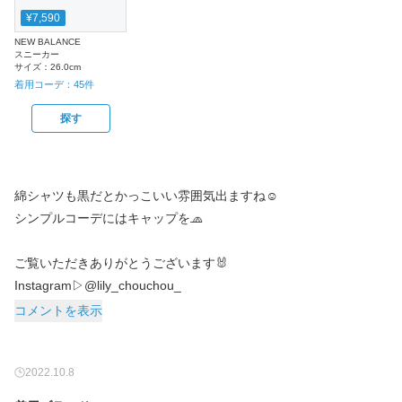
¥7,590
NEW BALANCE
スニーカー
サイズ：
26.0cm
着用コーデ：
45
件
探す
綿シャツも黒だとかっこいい雰囲気出ますね☺️
シンプルコーデにはキャップを🧢
ご覧いただきありがとうございます🐰
Instagram▷@lily_chouchou_
コメントを表示
2022.10.8