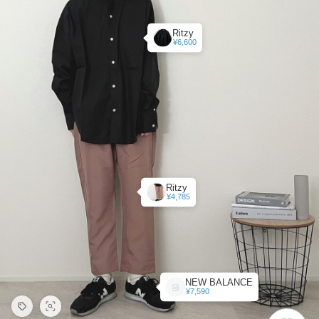
Ritzy
¥6,600
Ritzy
¥4,785
NEW BALANCE
¥7,590