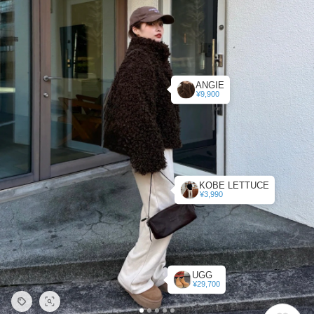
ANGIE
¥9,900
KOBE LETTUCE
¥3,990
UGG
¥29,700