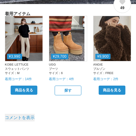
49
着用アイテム
¥3,990
¥29,700
¥9,900
KOBE LETTUCE
UGG
ANGIE
スウェットパンツ
ブーツ
ブルゾン
サイズ：
M
サイズ：
6
サイズ：
FREE
着用コーデ：
14
件
着用コーデ：
4
件
着用コーデ：
2
件
商品を見る
商品を見る
探す
コメントを表示