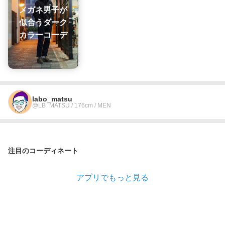
メガネ男子が
似合うダーク
カラーコーデ
labo_matsu
@LB_MATSU / 176cm / MEN
注目のコーディネート
アプリでもっと見る