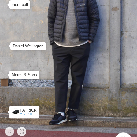
mont-bell
Daniel Wellington
Morris & Sons
PATRICK
¥17,050