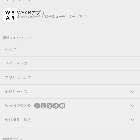
WEARアプリ
あなたの似合うが探せるコーディネートアプリ
関連サイト・ヘルプ
ヘルプ
サイトマップ
アプリについて
会員サービス
ログイン
WEAR公式SNS
新規会員登録
X
会社概要・規約
Instagram
コーポレートサイト
関連サービス