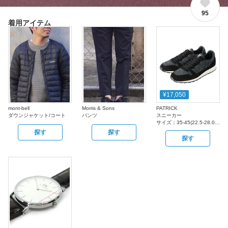
95
着用アイテム
¥17,050
mont-bell
Morris & Sons
PATRICK
ダウンジャケット/コート
パンツ
スニーカー
サイズ：
35-45(22.5-28.0cm)
探す
探す
探す