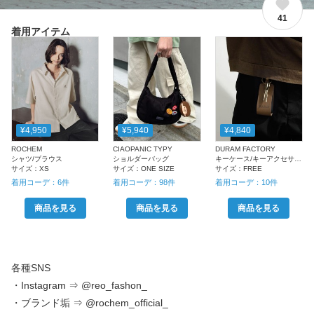
41
着用アイテム
¥4,950
¥5,940
¥4,840
ROCHEM
CIAOPANIC TYPY
DURAM FACTORY
シャツ/ブラウス
ショルダーバッグ
キーケース/キーアクセサリー
サイズ：
XS
サイズ：
ONE SIZE
サイズ：
FREE
着用コーデ：
6
件
着用コーデ：
98
件
着用コーデ：
10
件
商品を見る
商品を見る
商品を見る
各種SNS
・Instagram ⇒ @reo_fashon_
・ブランド垢 ⇒ @rochem_official_