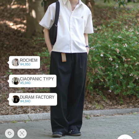
ROCHEM
¥4,950
CIAOPANIC TYPY
¥5,940
DURAM FACTORY
¥4,840