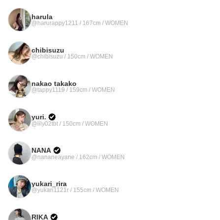
harula
@harurappy1211 / 167cm / WOMEN
chibisuzu
@chibisuzu / 150cm / WOMEN
nakao takako
@tappy1119 / 159cm / WOMEN
yuri.
@lily02tbt / 150cm / WOMEN
NANA
@nananeayane / 162cm / WOMEN
yukari_rira
@yukari1121r / 155cm / WOMEN
RIKA