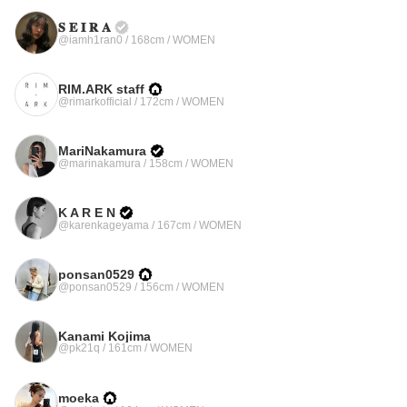
𝐒 𝐄 𝐈 𝐑 𝐀
@iamh1ran0 / 168cm / WOMEN
RIM.ARK staff
@rimarkofficial / 172cm / WOMEN
MariNakamura
@marinakamura / 158cm / WOMEN
K A R E N
@karenkageyama / 167cm / WOMEN
ponsan0529
@ponsan0529 / 156cm / WOMEN
Kanami Kojima
@pk21q / 161cm / WOMEN
moeka