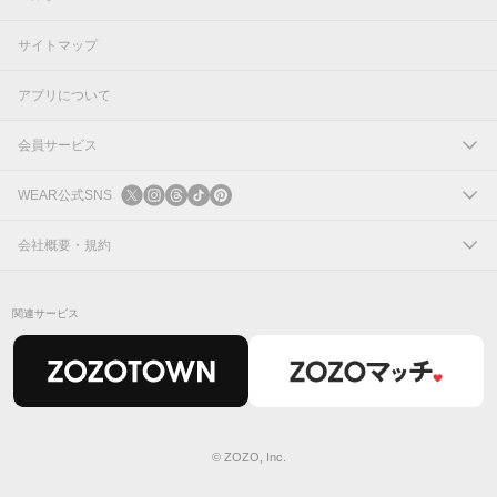
サイトマップ
アプリについて
会員サービス
ログイン
WEAR公式SNS
新規会員登録
X
会社概要・規約
Instagram
コーポレートサイト
関連サービス
Threads
会社概要
TikTok
IR情報
Pinterest
利用規約
© ZOZO, Inc.
プライバシーポリシー