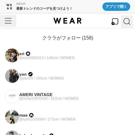
WEAR
アプリで開く
最新トレンドのコーデを見つけよう！
クララ
がフォロー (
158
)
eri
@eri19930315 / 149cm / WOMEN
yan
@yan05 / 160cm / WOMEN
AMERI VINTAGE
@AmeriVINTAGE / 163cm / WOMEN
mae
@ryo01020006 / 172cm / WOMEN