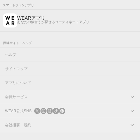
スマートフォンアプリ
WEARアプリ
あなたの似合うが探せるコーディネートアプリ
関連サイト・ヘルプ
ヘルプ
サイトマップ
アプリについて
会員サービス
ログイン
WEAR公式SNS
新規会員登録
X
会社概要・規約
Instagram
コーポレートサイト