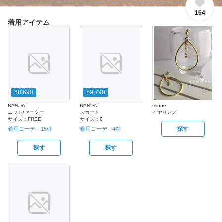
164
着用アイテム
¥8,690
¥9,790
RANDA
RANDA
minne
ニット/セーター
スカート
イヤリング
サイズ：
FREE
サイズ：
0
探す
着用コーデ：
15
件
着用コーデ：
4
件
探す
探す