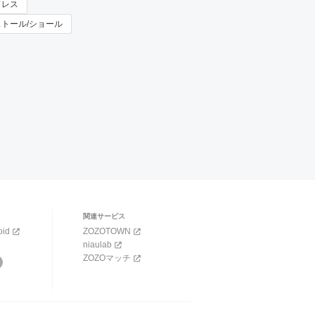
 ドレス
× ストール/ショール
関連サービス
oid
ZOZOTOWN
niaulab
ZOZOマッチ