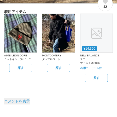
42
着用アイテム
¥14,300
AIME LEON DORE
MONTGOMERY
NEW BALANCE
ニットキャップ/ビーニー
ダッフルコート
スニーカー
サイズ：
25.5cm
探す
探す
着用コーデ：
5
件
探す
コメントを表示