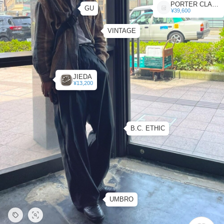
PORTER CLASSIC
GU
¥39,600
VINTAGE
JIEDA
¥13,200
B.C. ETHIC
UMBRO