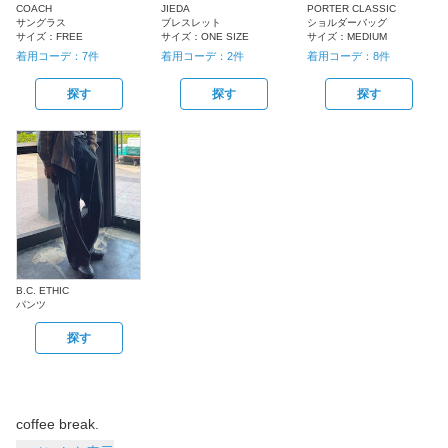
COACH
JIEDA
PORTER CLASSIC
サングラス
ブレスレット
ショルダーバッグ
サイズ：
FREE
サイズ：
ONE SIZE
サイズ：
MEDIUM
着用コーデ：
7
件
着用コーデ：
2
件
着用コーデ：
8
件
探す
探す
探す
B.C. ETHIC
パンツ
探す
coffee break.