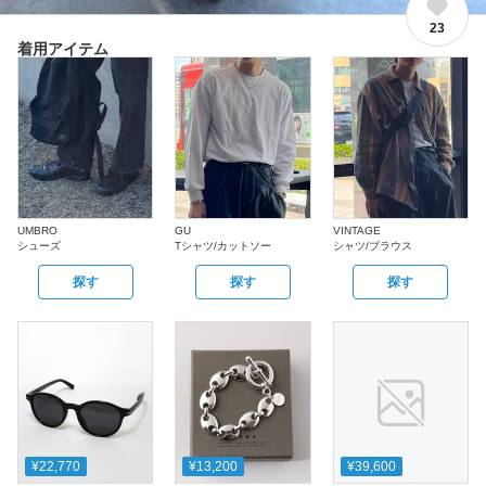
23
着用アイテム
UMBRO
GU
VINTAGE
シューズ
Tシャツ/カットソー
シャツ/ブラウス
探す
探す
探す
¥22,770
¥13,200
¥39,600