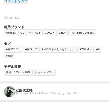
コメントを表示
2024.4.11
着用ブランド
UMBRO
GU
VINTAGE
COACH
JIEDA
PORTER CLASSIC
タグ
#春アウター
#春コーデ
#お洒落さんとつながりたい
#古着MIX
#春
#春服
モデル情報
男性・185cm・28歳
ショートヘアー
近藤俊太郎
@konsyun1219 / 185cm / MEN / ショートヘアー