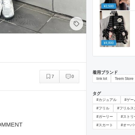
¥2,500
¥4,800
着用ブランド
7
0
link lot
Teem Store
タグ
#カジュアル
#ゲー
#フリル
#フリルス
#ガーリー
#ストリ
OMMENT
#スカート
#オーバ