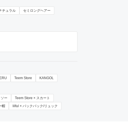
ナチュラル
セミロングヘアー
ERU
Teem Store
KANGOL
ットソー
Teem Store × スカート
レー帽
lilful × バックパック/リュック