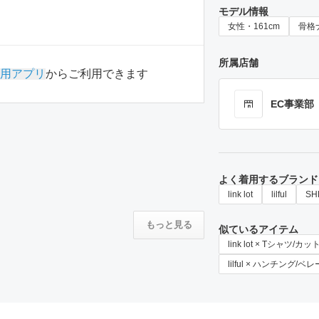
モデル情報
女性・161cm
骨格
所属店舗
用アプリ
からご利用できます
EC事業部
よく着用するブランド
link lot
lilful
SH
もっと見る
似ているアイテム
link lot × Tシャツ/カ
lilful × ハンチング/ベ