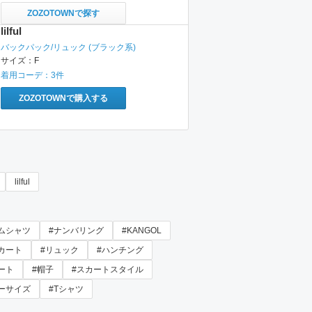
ZOZOTOWNで探す
lilful
バックパック/リュック
(ブラック系)
サイズ：
F
着用コーデ：
3
件
ZOZOTOWNで購入する
lilful
ムシャツ
#ナンバリング
#KANGOL
カート
#リュック
#ハンチング
ート
#帽子
#スカートスタイル
ーサイズ
#Tシャツ