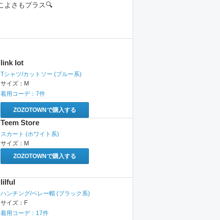
こよさもプラス🔍
link lot
Tシャツ/カットソー
(ブルー系)
サイズ：
M
着用コーデ：
7
件
ZOZOTOWNで購入する
Teem Store
スカート
(ホワイト系)
サイズ：
M
ZOZOTOWNで購入する
lilful
ハンチング/ベレー帽
(ブラック系)
サイズ：
F
着用コーデ：
17
件