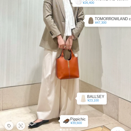
¥26,400
¥47,300
BALLSEY
¥23,100
Pippichic
¥39,600