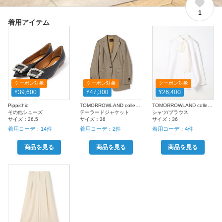
1
着用アイテム
クーポン対象
クーポン対象
クーポン対象
¥39,600
¥47,300
¥26,400
Pippichic
TOMORROWLAND collection
TOMORROWLAND collection
その他シューズ
テーラードジャケット
シャツ/ブラウス
サイズ：
36.5
サイズ：
36
サイズ：
36
着用コーデ：
14
件
着用コーデ：
2
件
着用コーデ：
4
件
商品を見る
商品を見る
商品を見る